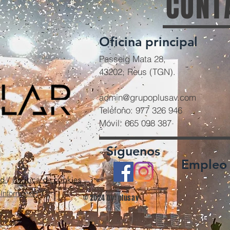
CONT
Oficina principal
Passeig Mata 28,
43202, Reus (TGN).
admin@grupoplusav.com
Teléfono: 977 326 946
Móvil: 665 098 387
Síguenos
Empleo
ad
/
Política de cookies
Information
© 2024 by: plusav