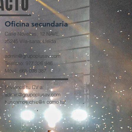
ACTO
Oficina secundaria
Calle Novelles, 12 NAVE,
25245 Vila-sana, Lleida
admin@grupoplusav.com
Teléfono: 977 326 946
Móvil: 665 098 387
Envianos tu CV a:
admin@grupoplusav.com
buscamos chic@s como tu!