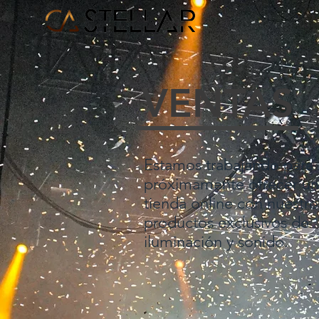
VENTAS
Estamos trabajando para
próximamente ofrecer u
tienda online con nuestro
productos exclusivos de
iluminación y sonido.